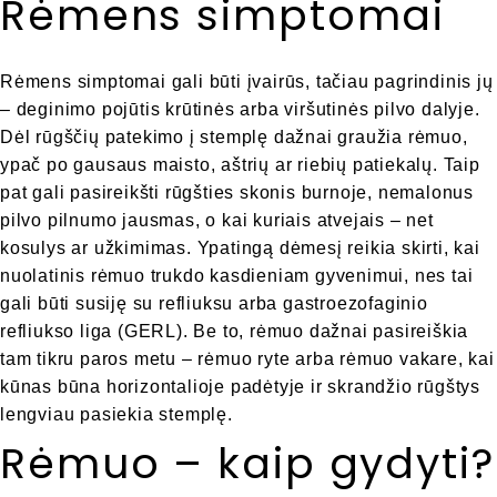
Rėmens simptomai
Rėmens simptomai gali būti įvairūs, tačiau pagrindinis jų
– deginimo pojūtis krūtinės arba viršutinės pilvo dalyje.
Dėl rūgščių patekimo į stemplę dažnai graužia rėmuo,
ypač po gausaus maisto, aštrių ar riebių patiekalų. Taip
pat gali pasireikšti rūgšties skonis burnoje, nemalonus
pilvo pilnumo jausmas, o kai kuriais atvejais – net
kosulys ar užkimimas. Ypatingą dėmesį reikia skirti, kai
nuolatinis rėmuo trukdo kasdieniam gyvenimui, nes tai
gali būti susiję su refliuksu arba gastroezofaginio
refliukso liga (GERL). Be to, rėmuo dažnai pasireiškia
tam tikru paros metu – rėmuo ryte arba rėmuo vakare, kai
kūnas būna horizontalioje padėtyje ir skrandžio rūgštys
lengviau pasiekia stemplę.
Rėmuo – kaip gydyti?