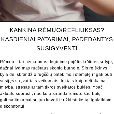
KANKINA RĖMUO/REFLIUKSAS?
KASDIENIAI PATARIMAI, PADEDANTYS
SUSIGYVENTI
Rėmuo – tai nemalonus deginimo pojūtis krūtinės srityje,
dažnai lydimas rūgštaus skonio burnoje. Šis reiškinys
kyla dėl skrandžio rūgščių patekimo į stemplę ir gali būti
susijęs su įvairiais veiksniais, tokiais kaip netinkama
mityba, stresas ar tam tikros sveikatos būklės. Ypač
aktualu suprasti, nuo ko atsiranda rėmuo, kad būtų
galima tinkamai su juo kovoti ir užkirsti kelią ilgalaikiam
diskomfortui.