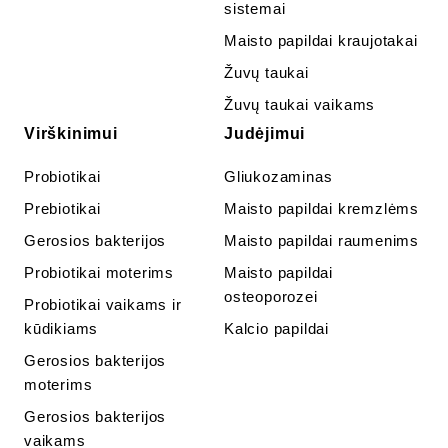
sistemai
Maisto papildai kraujotakai
Žuvų taukai
Žuvų taukai vaikams
Virškinimui
Judėjimui
Probiotikai
Gliukozaminas
Prebiotikai
Maisto papildai kremzlėms
Gerosios bakterijos
Maisto papildai raumenims
Probiotikai moterims
Maisto papildai
osteoporozei
Probiotikai vaikams ir
kūdikiams
Kalcio papildai
Gerosios bakterijos
moterims
Gerosios bakterijos
vaikams