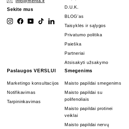
info@merita.lt
D.U.K.
Sekite mus
BLOG'as
Instagram
Facebook
YouTube
TikTok
LinkedIn
Taisyklės ir sąlygos
Privatumo politika
Paieška
Partneriai
Atsisakyti užsakymo
Paslaugos VERSLUI
Smegenims
Marketingo konsultacijos
Maisto papildai smegenims
Notifikavimas
Maisto papildai su
polifenoliais
Tarpininkavimas
Maisto papildai protinei
veiklai
Maisto papildai nervų