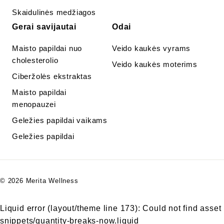
Skaidulinės medžiagos
Gerai savijautai
Odai
Maisto papildai nuo
Veido kaukės vyrams
cholesterolio
Veido kaukės moterims
Ciberžolės ekstraktas
Maisto papildai
menopauzei
Geležies papildai vaikams
Geležies papildai
© 2026 Merita Wellness
Liquid error (layout/theme line 173): Could not find asset
snippets/quantity-breaks-now.liquid