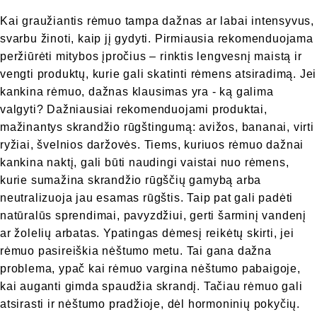
Kai graužiantis rėmuo tampa dažnas ar labai intensyvus,
svarbu žinoti, kaip jį gydyti. Pirmiausia rekomenduojama
peržiūrėti mitybos įpročius – rinktis lengvesnį maistą ir
vengti produktų, kurie gali skatinti rėmens atsiradimą. Jei
kankina rėmuo, dažnas klausimas yra - ką galima
valgyti? Dažniausiai rekomenduojami produktai,
mažinantys skrandžio rūgštingumą: avižos, bananai, virti
ryžiai, švelnios daržovės. Tiems, kuriuos rėmuo dažnai
kankina naktį, gali būti naudingi vaistai nuo rėmens,
kurie sumažina skrandžio rūgščių gamybą arba
neutralizuoja jau esamas rūgštis. Taip pat gali padėti
natūralūs sprendimai, pavyzdžiui, gerti šarminį vandenį
ar žolelių arbatas. Ypatingas dėmesį reikėtų skirti, jei
rėmuo pasireiškia nėštumo metu. Tai gana dažna
problema, ypač kai rėmuo vargina nėštumo pabaigoje,
kai auganti gimda spaudžia skrandį. Tačiau rėmuo gali
atsirasti ir nėštumo pradžioje, dėl hormoninių pokyčių.