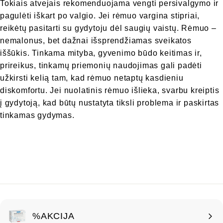
Tokiais atvejais rekomenduojama vengti persivalgymo ir
pagulėti iškart po valgio. Jei rėmuo vargina stipriai,
reikėtų pasitarti su gydytoju dėl saugių vaistų. Rėmuo –
nemalonus, bet dažnai išsprendžiamas sveikatos
iššūkis. Tinkama mityba, gyvenimo būdo keitimas ir,
prireikus, tinkamų priemonių naudojimas gali padėti
užkirsti kelią tam, kad rėmuo netaptų kasdieniu
diskomfortu. Jei nuolatinis rėmuo išlieka, svarbu kreiptis
į gydytoją, kad būtų nustatyta tiksli problema ir paskirtas
tinkamas gydymas.
%AKCIJA