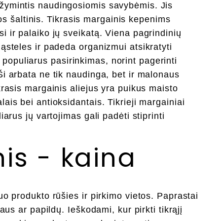
ižymintis naudingosiomis savybėmis. Jis
 šaltinis. Tikrasis margainis kepenims
i ir palaiko jų sveikatą. Viena pagrindinių
ląsteles ir padeda organizmui atsikratyti
populiarus pasirinkimas, norint pagerinti
Ši arbata ne tik naudinga, bet ir malonaus
krasis margainis aliejus yra puikus maisto
ais bei antioksidantais. Tikrieji margainiai
iarus jų vartojimas gali padėti stiprinti
is - kaina
uo produkto rūšies ir pirkimo vietos. Paprastai
aus ar papildų. Ieškodami, kur pirkti tikrąjį