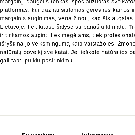
margainį, daugelis renkasi specializuotas sveikato
platformas, kur dažnai siūlomos geresnės kainos ir
margainis auginimas, verta žinoti, kad šis augalas nė
Lietuvoje, tiek kitose šalyse su panašiu klimatu. T
ir tinkamos auginti tiek mėgėjams, tiek profesional
išryškina jo veiksmingumą kaip vaistažolės. Žmonė
natūralų poveikį sveikatai. Jei ieškote natūralios 
gali tapti puikiu pasirinkimu.