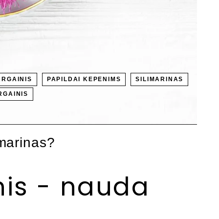
RGAINIS
PAPILDAI KEPENIMS
SILIMARINAS
RGAINIS
imarinas?
nis - nauda