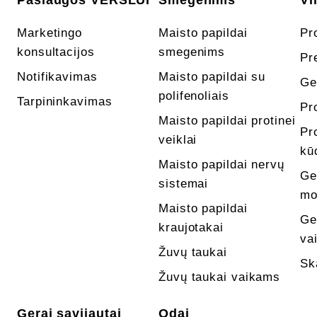
Paslaugos VERSLUI
Smegenims
Vi
Marketingo
Maisto papildai
Pr
konsultacijos
smegenims
Pr
Notifikavimas
Maisto papildai su
Ge
polifenoliais
Tarpininkavimas
Pr
Maisto papildai protinei
Pr
veiklai
kū
Maisto papildai nervų
Ge
sistemai
mo
Maisto papildai
Ge
kraujotakai
va
Žuvų taukai
Sk
Žuvų taukai vaikams
Gerai savijautai
Odai