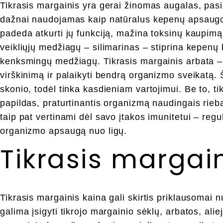
Tikrasis margainis yra gerai žinomas augalas, pas
dažnai naudojamas kaip natūralus kepenų apsaugos
padeda atkurti jų funkciją, mažina toksinų kaupimąs
veikliųjų medžiagų – silimarinas – stiprina kepenų 
kenksmingų medžiagų. Tikrasis margainis arbata – 
virškinimą ir palaikyti bendrą organizmo sveikatą. 
skonio, todėl tinka kasdieniam vartojimui. Be to, ti
papildas, praturtinantis organizmą naudingais riebal
taip pat vertinami dėl savo įtakos imunitetui – regul
organizmo apsaugą nuo ligų.
Tikrasis margain
Tikrasis margainis kaina gali skirtis priklausomai n
galima įsigyti tikrojo margainio sėklų, arbatos, aliej