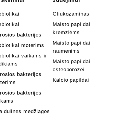
rškinimui
Judėjimui
obiotikai
Gliukozaminas
ebiotikai
Maisto papildai
kremzlėms
rosios bakterijos
Maisto papildai
obiotikai moterims
raumenims
obiotikai vaikams ir
Maisto papildai
dikiams
osteoporozei
rosios bakterijos
Kalcio papildai
terims
rosios bakterijos
ikams
aidulinės medžiagos