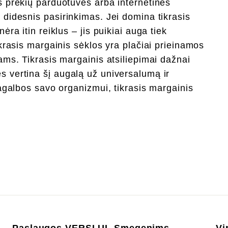
s prekių parduotuves arba internetines
 didesnis pasirinkimas. Jei domina tikrasis
ra itin reiklus – jis puikiai auga tiek
ikrasis margainis sėklos yra plačiai prieinamos
ams. Tikrasis margainis atsiliepimai dažnai
s vertina šį augalą už universalumą ir
pagalbos savo organizmui, tikrasis margainis