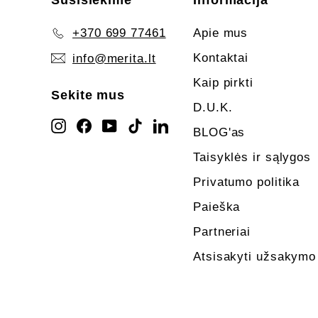
Susisiekime
Informacija
+370 699 77461
Apie mus
Kontaktai
info@merita.lt
Kaip pirkti
Sekite mus
D.U.K.
Instagram
Facebook
YouTube
TikTok
LinkedIn
BLOG'as
Taisyklės ir sąlygos
Privatumo politika
Paieška
Partneriai
Atsisakyti užsakymo