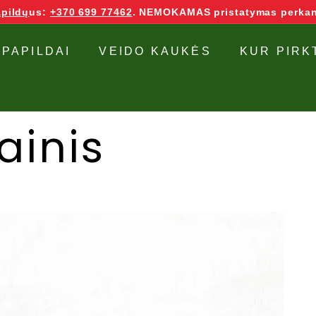
pildų
us:
+370 699 77462
. NEMOKAMAS pristatymas perkan
 PAPILDAI
VEIDO KAUKĖS
KUR PIRK
ainis