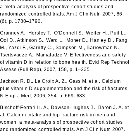
a meta-analysis of prospective cohort studies and
randomized controlled trials. Am J Clin Nutr, 2007, 86
(6), p. 1780–1790.
Cranney A., Horsley T., O'Donnell S., Weiler H., Puil L.,
Ooi D., Atkinson S., Ward L., Moher D., Hanley D., Fang
M., Yazdi F., Garritty C., Sampson M., Barrowman N.,
Tsertsvadze A., Mamaladze V. Effectiveness and safety
of vitamin D in relation to bone health. Evid Rep Technol
Assess (Full Rep), 2007, 158, p. 1–235.
Jackson R. D., La Croix A. Z., Gass M. et al. Calcium
plus vitamin D supplementation and the risk of fractures.
N Engl J Med, 2006, 354, p. 669–683.
Bischoff-Ferrari H. A., Dawson-Hughes B., Baron J. A. et
al. Calcium intake and hip fracture risk in men and
women: a meta-analysis of prospective cohort studies
and randomized controlled trials. Am J Clin Nutr, 2007,