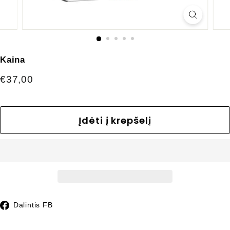
Kaina
Įprasta
€37,00
€37,00
kaina
Įdėti į krepšelį
Dalintis
Dalintis FB
Facebook