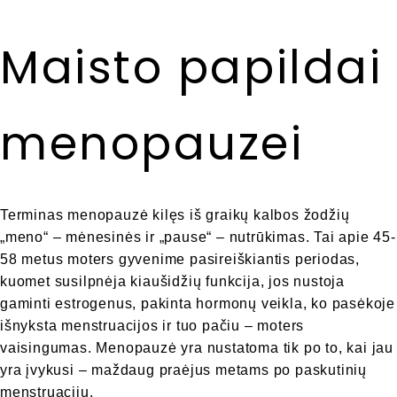
Maisto papildai
menopauzei
Terminas menopauzė kilęs iš graikų kalbos žodžių
„meno“ – mėnesinės ir „pause“ – nutrūkimas. Tai apie 45-
58 metus moters gyvenime pasireiškiantis periodas,
kuomet susilpnėja kiaušidžių funkcija, jos nustoja
gaminti estrogenus, pakinta hormonų veikla, ko pasėkoje
išnyksta menstruacijos ir tuo pačiu – moters
vaisingumas. Menopauzė yra nustatoma tik po to, kai jau
yra įvykusi – maždaug praėjus metams po paskutinių
menstruacijų.