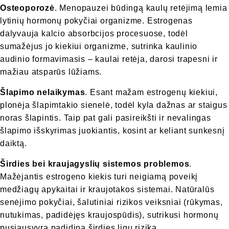
Osteoporozė
. Menopauzei būdingą kaulų retėjimą lemia
lytinių hormonų pokyčiai organizme. Estrogenas
dalyvauja kalcio absorbcijos procesuose, todėl
sumažėjus jo kiekiui organizme, sutrinka kaulinio
audinio formavimasis – kaulai retėja, darosi trapesni ir
mažiau atsparūs lūžiams.
Šlapimo nelaikymas
. Esant mažam estrogenų kiekiui,
plonėja šlapimtakio sienelė, todėl kyla dažnas ar staigus
noras šlapintis. Taip pat gali pasireikšti ir nevalingas
šlapimo išskyrimas juokiantis, kosint ar keliant sunkesnį
daiktą.
Širdies bei kraujagyslių sistemos problemos
.
Mažėjantis estrogeno kiekis turi neigiamą poveikį
medžiagų apykaitai ir kraujotakos sistemai. Natūralūs
senėjimo pokyčiai, šalutiniai rizikos veiksniai (rūkymas,
nutukimas, padidėjęs kraujospūdis), sutrikusi hormonų
pusiausvyra padidina širdies ligų riziką.