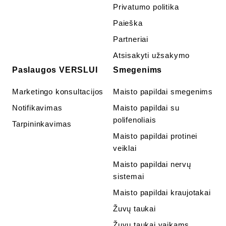
Privatumo politika
Paieška
Partneriai
Atsisakyti užsakymo
Paslaugos VERSLUI
Smegenims
Marketingo konsultacijos
Maisto papildai smegenims
Notifikavimas
Maisto papildai su
polifenoliais
Tarpininkavimas
Maisto papildai protinei
veiklai
Maisto papildai nervų
sistemai
Maisto papildai kraujotakai
Žuvų taukai
Žuvų taukai vaikams