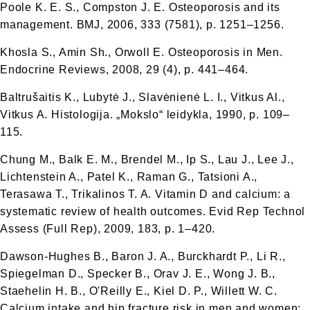
Poole K. E. S., Compston J. E. Osteoporosis and its
management. BMJ, 2006, 333 (7581), p. 1251–1256.
Khosla S., Amin Sh., Orwoll E. Osteoporosis in Men.
Endocrine Reviews, 2008, 29 (4), p. 441–464.
Baltrušaitis K., Lubytė J., Slavėnienė L. I., Vitkus Al.,
Vitkus A. Histologija. „Mokslo“ leidykla, 1990, p. 109–
115.
Chung M., Balk E. M., Brendel M., Ip S., Lau J., Lee J.,
Lichtenstein A., Patel K., Raman G., Tatsioni A.,
Terasawa T., Trikalinos T. A. Vitamin D and calcium: a
systematic review of health outcomes. Evid Rep Technol
Assess (Full Rep), 2009, 183, p. 1–420.
Dawson-Hughes B., Baron J. A., Burckhardt P., Li R.,
Spiegelman D., Specker B., Orav J. E., Wong J. B.,
Staehelin H. B., O'Reilly E., Kiel D. P., Willett W. C.
Calcium intake and hip fracture risk in men and women: