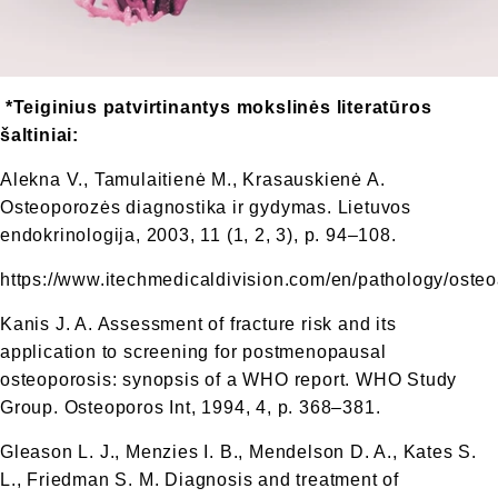
*Teiginius patvirtinantys mokslinės literatūros
šaltiniai:
Alekna V., Tamulaitienė M., Krasauskienė A.
Osteoporozės diagnostika ir gydymas. Lietuvos
endokrinologija, 2003, 11 (1, 2, 3), p. 94–108.
https://www.itechmedicaldivision.com/en/pathology/osteoa
Kanis J. A. Assessment of fracture risk and its
application to screening for postmenopausal
osteoporosis: synopsis of a WHO report. WHO Study
Group. Osteoporos Int, 1994, 4, p. 368–381.
Gleason L. J., Menzies I. B., Mendelson D. A., Kates S.
L., Friedman S. M. Diagnosis and treatment of