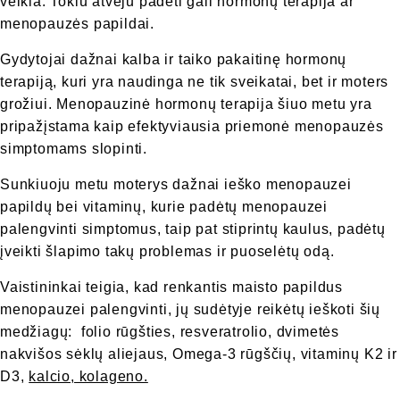
veikla. Tokiu atveju padėti gali hormonų terapija ar
menopauzės papildai.
Gydytojai dažnai kalba ir taiko pakaitinę hormonų
terapiją, kuri yra naudinga ne tik sveikatai, bet ir moters
grožiui. Menopauzinė hormonų terapija šiuo metu yra
pripažįstama kaip efektyviausia priemonė menopauzės
simptomams slopinti.
Sunkiuoju metu moterys dažnai ieško menopauzei
papildų bei vitaminų, kurie padėtų menopauzei
palengvinti simptomus, taip pat stiprintų kaulus, padėtų
įveikti šlapimo takų problemas ir puoselėtų odą.
Vaistininkai teigia, kad renkantis maisto papildus
menopauzei palengvinti, jų sudėtyje reikėtų ieškoti šių
medžiagų: folio rūgšties, resveratrolio, dvimetės
nakvišos sėklų aliejaus, Omega-3 rūgščių, vitaminų K2 ir
D3,
kalcio
, kolageno.