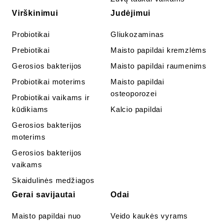
Virškinimui
Judėjimui
Probiotikai
Gliukozaminas
Prebiotikai
Maisto papildai kremzlėms
Gerosios bakterijos
Maisto papildai raumenims
Probiotikai moterims
Maisto papildai
osteoporozei
Probiotikai vaikams ir
kūdikiams
Kalcio papildai
Gerosios bakterijos
moterims
Gerosios bakterijos
vaikams
Skaidulinės medžiagos
Gerai savijautai
Odai
Maisto papildai nuo
Veido kaukės vyrams