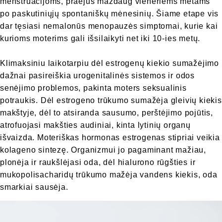
menstruacijoms, praėjus maždaug vieneriems metams
po paskutiniųjų spontaniškų mėnesinių. Šiame etape vis
dar tęsiasi nemalonūs menopauzės simptomai, kurie kai
kurioms moterims gali išsilaikyti net iki 10-ies metų.
Klimaksiniu laikotarpiu dėl estrogenų kiekio sumažėjimo
dažnai pasireiškia urogenitalinės sistemos ir odos
senėjimo problemos, pakinta moters seksualinis
potraukis. Dėl estrogeno trūkumo sumažėja gleivių kiekis
makštyje, dėl to atsiranda sausumo, perštėjimo pojūtis,
atrofuojasi makšties audiniai, kinta lytinių organų
išvaizda. Moteriškas hormonas estrogenas stipriai veikia
kolageno sintezę. Organizmui jo pagaminant mažiau,
plonėja ir raukšlėjasi oda, dėl hialurono rūgšties ir
mukopolisacharidų trūkumo mažėja vandens kiekis, oda
smarkiai sausėja.