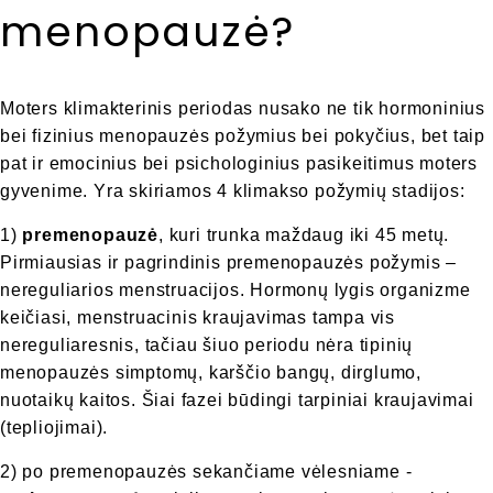
menopauzė?
Moters klimakterinis periodas nusako ne tik hormoninius
bei fizinius menopauzės požymius bei pokyčius, bet taip
pat ir emocinius bei psichologinius pasikeitimus moters
gyvenime. Yra skiriamos 4 klimakso požymių stadijos:
1)
premenopauzė
, kuri trunka maždaug iki 45 metų.
Pirmiausias ir pagrindinis premenopauzės požymis –
nereguliarios menstruacijos. Hormonų lygis organizme
keičiasi, menstruacinis kraujavimas tampa vis
nereguliaresnis, tačiau šiuo periodu nėra tipinių
menopauzės simptomų, karščio bangų, dirglumo,
nuotaikų kaitos. Šiai fazei būdingi tarpiniai kraujavimai
(tepliojimai).
2) po premenopauzės sekančiame vėlesniame -