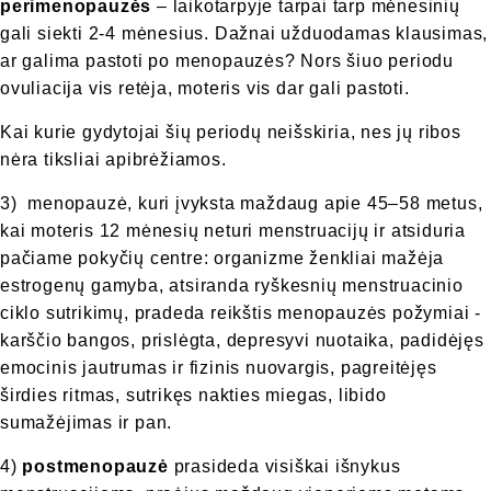
perimenopauzės
– laikotarpyje tarpai tarp mėnesinių
gali siekti 2-4 mėnesius. Dažnai užduodamas klausimas,
ar galima pastoti po menopauzės? Nors šiuo periodu
ovuliacija vis retėja, moteris vis dar gali pastoti.
Kai kurie gydytojai šių periodų neišskiria, nes jų ribos
nėra tiksliai apibrėžiamos.
3) menopauzė, kuri įvyksta maždaug apie 45–58 metus,
kai moteris 12 mėnesių neturi menstruacijų ir atsiduria
pačiame pokyčių centre: organizme ženkliai mažėja
estrogenų gamyba, atsiranda ryškesnių menstruacinio
ciklo sutrikimų, pradeda reikštis menopauzės požymiai -
karščio bangos, prislėgta, depresyvi nuotaika, padidėjęs
emocinis jautrumas ir fizinis nuovargis, pagreitėjęs
širdies ritmas, sutrikęs nakties miegas, libido
sumažėjimas ir pan.
4)
postmenopauzė
prasideda visiškai išnykus