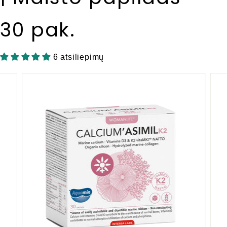
l
n
30 pak.
e
6 atsiliepimų
s
s