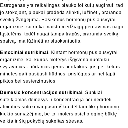
Estrogenas yra reikalingas plauko folikulų augimui, tad
jo stokojant, plaukai pradeda slinkti, lūžinėti, praranda
sveiką žvilgėjimą. Pasikeitus hormonų pusiausvyrai
organizme, sutrinka maisto medžiagų perdavimas nago
ląstelėms, todėl nagai tampa trapūs, praranda sveiką
spalvą, ima lūžinėti ar sluoksniuotis.
Emociniai sutrikimai
. Kintant hormonų pusiausvyrai
organizme, kai kurios moterys išgyvena nuotaikų
svyravimus - būdamos geros nuotaikos, jos per kelias
minutes gali pasijusti liūdnos, prislėgtos ar net tapti
piktos bei susierzinusios.
Dėmesio koncentracijos sutrikimai
. Sunkiai
sutelkiamas dėmesys ir koncentracija bei nedideli
atminties sutrikimai pasireiškia dėl tam tikrų hormonų
kiekio sumažėjimo, be to, moters psichologinę būklę
veikia ir šių pokyčių sukeltas stresas.