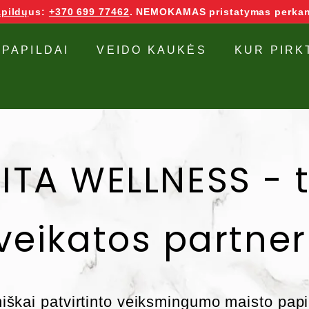
pildų
us:
+370 699 77462
. NEMOKAMAS pristatymas perkan
 PAPILDAI
VEIDO KAUKĖS
KUR PIRK
ITA WELLNESS - 
veikatos partner
niškai patvirtinto veiksmingumo maisto papi