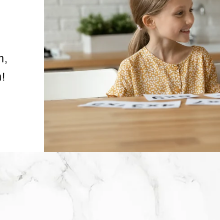
m,
!
Ų
a