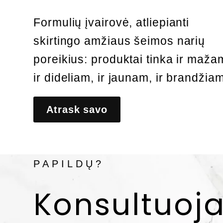
Formulių įvairovė, atliepianti
skirtingo amžiaus šeimos narių
poreikius: produktai tinka ir maža
ir dideliam, ir jaunam, ir brandžiam
Atrask savo
TURI KLAUSIMŲ DĖL MŪS
PAPILDŲ?
Konsultuoj