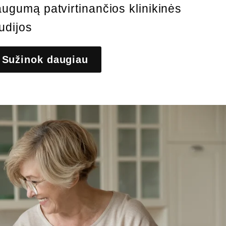
augumą patvirtinančios klinikinės
udijos
Sužinok daugiau