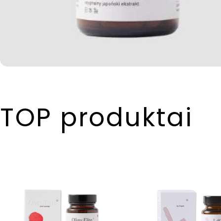
TOP produktai
Į
d
ė