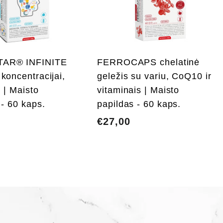
t
i
i
į
į
k
r
e
AR® INFINITE
FERROCAPS chelatinė
p
š
koncentracijai,
geležis su variu, CoQ10 ir
e
 | Maisto
vitaminais | Maisto
l
l
į
į
 - 60 kaps.
papildas - 60 kaps.
€
€27,00
€
4
2
2
7
,
0
0
0
0