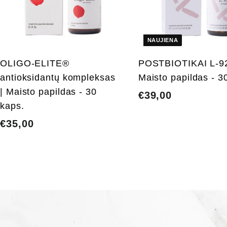
t
i
į
k
NAUJIENA
r
e
OLIGO-ELITE®
POSTBIOTIKAI L-9
p
š
antioksidantų kompleksas
Maisto papildas - 3
e
| Maisto papildas - 30
l
€39,00
€
į
kaps.
3
€35,00
€
9
3
,
5
0
,
0
0
0