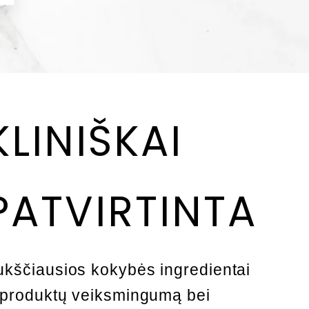
KLINIŠKAI
PATVIRTINTA
ukščiausios kokybės ingredientai
r produktų veiksmingumą bei