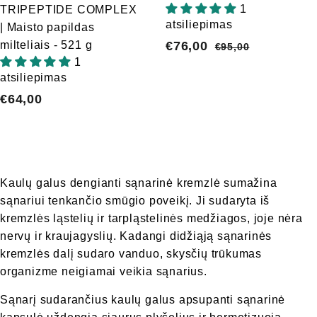
1
TRIPEPTIDE COMPLEX
atsiliepimas
| Maisto papildas
milteliais - 521 g
A
€76,00
€
Į
€95,00
€
1
k
p
9
7
atsiliepimas
5
c
r
6
,
€64,00
€
i
a
,
0
j
s
6
0
0
o
t
4
0
s
a
,
k
k
0
Kaulų galus dengianti sąnarinė kremzlė sumažina
a
a
0
sąnariui tenkančio smūgio poveikį. Ji sudaryta iš
i
i
kremzlės ląstelių ir tarpląstelinės medžiagos, joje nėra
n
n
nervų ir kraujagyslių. Kadangi didžiąją sąnarinės
a
a
kremzlės dalį sudaro vanduo, skysčių trūkumas
organizme neigiamai veikia sąnarius.
Sąnarį sudarančius kaulų galus apsupanti sąnarinė