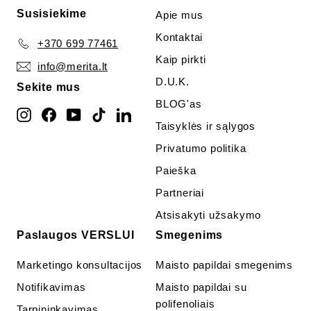
Susisiekime
Apie mus
Kontaktai
+370 699 77461
Kaip pirkti
info@merita.lt
D.U.K.
Sekite mus
BLOG'as
Instagram
Facebook
YouTube
TikTok
LinkedIn
Taisyklės ir sąlygos
Privatumo politika
Paieška
Partneriai
Atsisakyti užsakymo
Paslaugos VERSLUI
Smegenims
Marketingo konsultacijos
Maisto papildai smegenims
Notifikavimas
Maisto papildai su
polifenoliais
Tarpininkavimas