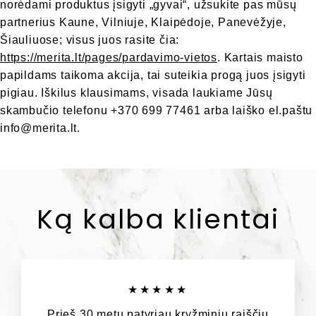
norėdami produktus įsigyti „gyvai“, užsukite pas mūsų
partnerius Kaune, Vilniuje, Klaipėdoje, Panevėžyje,
Šiauliuose; visus juos rasite čia:
https://merita.lt/pages/pardavimo-vietos
. Kartais maisto
papildams taikoma akcija, tai suteikia progą juos įsigyti
pigiau. Iškilus klausimams, visada laukiame Jūsų
skambučio telefonu +370 699 77461 arba laiško el.paštu
info@merita.lt.
Ką kalba klientai
★★★★★
Prieš 30 metų patyriau kryžminių raiščių