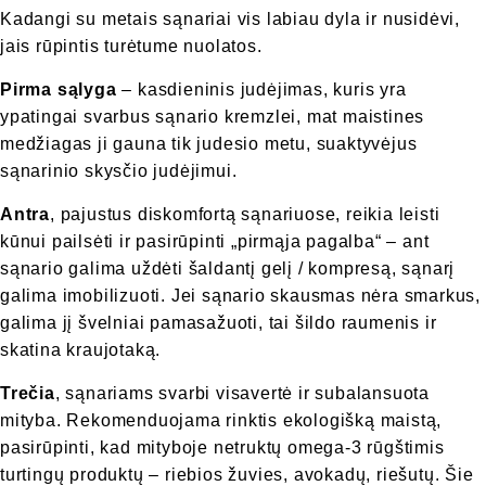
Kadangi su metais sąnariai vis labiau dyla ir nusidėvi,
jais rūpintis turėtume nuolatos.
Pirma sąlyga
– kasdieninis judėjimas, kuris yra
ypatingai svarbus sąnario kremzlei, mat maistines
medžiagas ji gauna tik judesio metu, suaktyvėjus
sąnarinio skysčio judėjimui.
Antra
, pajustus diskomfortą sąnariuose, reikia leisti
kūnui pailsėti ir pasirūpinti „pirmąja pagalba“ – ant
sąnario galima uždėti šaldantį gelį / kompresą, sąnarį
galima imobilizuoti. Jei sąnario skausmas nėra smarkus,
galima jį švelniai pamasažuoti, tai šildo raumenis ir
skatina kraujotaką.
Trečia
, sąnariams svarbi visavertė ir subalansuota
mityba. Rekomenduojama rinktis ekologišką maistą,
pasirūpinti, kad mityboje netruktų omega-3 rūgštimis
turtingų produktų – riebios žuvies, avokadų, riešutų. Šie