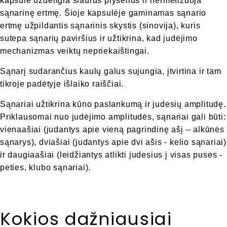
kapsulė uždengia siaurus plyšelius ir hermetizuoja
sąnarinę ertmę. Šioje kapsulėje gaminamas sąnario
ertmę užpildantis sąnarinis skystis (sinovija), kuris
sutepa sąnarių paviršius ir užtikrina, kad judėjimo
mechanizmas veiktų nepriekaištingai.
Sąnarį sudarančius kaulų galus sujungia, įtvirtina ir tam
tikroje padėtyje išlaiko raiščiai.
Sąnariai užtikrina kūno paslankumą ir judesių amplitudę.
Priklausomai nuo judėjimo amplitudės, sąnariai gali būti:
vienaašiai (judantys apie vieną pagrindinę ašį – alkūnės
sąnarys), dviašiai (judantys apie dvi ašis - kelio sąnariai)
ir daugiaašiai (leidžiantys atlikti judesius į visas puses -
peties, klubo sąnariai).
Kokios dažniausiai