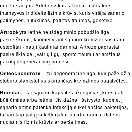
degeneracijos. Artrito rizikos faktoriai: nuolatinis
intensyvus ir didelis fizinis krūvis, kuris viršija sąnario
galimybes, nutukimas, patirtos traumos, genetika.
Artrozė
yra lėtinė neuždegiminio pobūdžio liga,
pasireiškianti, kuomet yrant sąnario kremzlei susidaro
osteofitai - nauji kauliniai dariniai. Artrozė paprastai
pasireiškia dėl įvairių ligų, sporto traumų ar amžiaus
įtakotų degeneracinių procesų.
Osteochondrozė
– tai degeneracinė liga, kuri pažeidžia
stuburo slankstelius skiriančias kremzlines pagalvėles.
Bursitas
– tai sąnario kapsulės uždegimas, kuris gali
būti ūminis arba lėtinis. Jis dažnai išsivysto, kuomet į
sąnario ertmę patenka infekciją sukeliančios bakterijos,
tačiau taip pat jį sukelti gali ir patirta trauma, didelis
nuolatinis fizinis krūvis ar peršalimas.