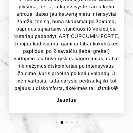
plyšimą, per tą laiką išsivystė kairio kelio
artrozė, dabar jau ketvertą metų intensyviai
žaidžiu tenisą, būna skausmai po žaidimo,
papildus sąnariams siunčiuos iš Vokietijos.
Nutariau pabandyti ARTICURCUMIN FORTE,
žinojau kad ispanai gamina labai kokybiškus
papildus, po 2 savaičių (labai greitai)
vartojimo jau buvo ryškus pagerėjimas, dabar
tik nežymus diskomfortas po intensyvaus
žaidimo, kuris praeina po kelių valandų. 3
mėn.vartosiu, tada darysiu pertrauką iki kol
pajausiu diskomfortą, tikėkimės tai užtruks😁
Jaunius