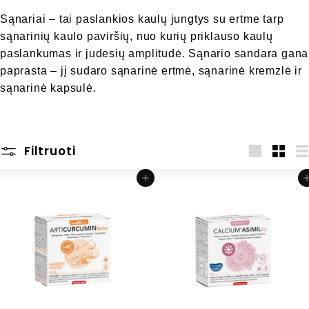
l
Sąnariai – tai paslankios kaulų jungtys su ertme tarp
n
sąnarinių kaulo paviršių, nuo kurių priklauso kaulų
e
paslankumas ir judesių amplitudė. Sąnario sandara gana
paprasta – jį sudaro sąnarinė ertmė, sąnarinė kremzlė ir
s
sąnarinė kapsulė.
s
Filtruoti
Didelis
Maža
S
Įdėti į krepšelį
Įdėti į 