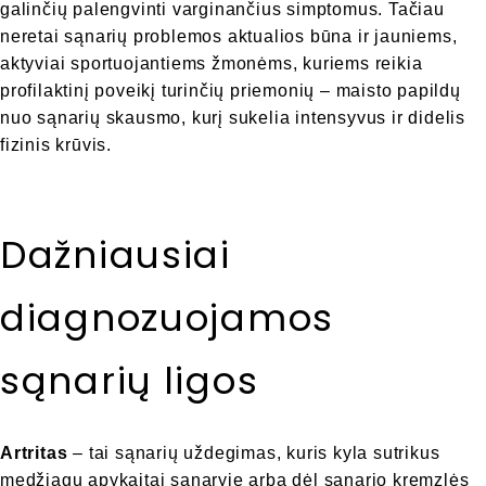
galinčių palengvinti varginančius simptomus. Tačiau
neretai sąnarių problemos aktualios būna ir jauniems,
aktyviai sportuojantiems žmonėms, kuriems reikia
profilaktinį poveikį turinčių priemonių – maisto papildų
nuo sąnarių skausmo, kurį sukelia intensyvus ir didelis
fizinis krūvis.
Dažniausiai
diagnozuojamos
sąnarių ligos
Artritas
– tai sąnarių uždegimas, kuris kyla sutrikus
medžiagų apykaitai sąnaryje arba dėl sąnario kremzlės