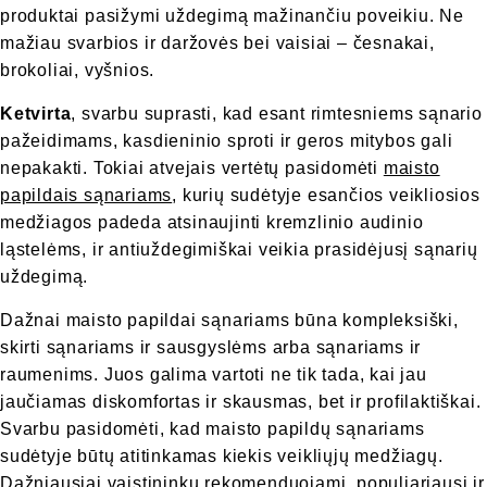
produktai pasižymi uždegimą mažinančiu poveikiu. Ne
mažiau svarbios ir daržovės bei vaisiai – česnakai,
brokoliai, vyšnios.
Ketvirta
, svarbu suprasti, kad esant rimtesniems sąnario
pažeidimams, kasdieninio sproti ir geros mitybos gali
nepakakti. Tokiai atvejais vertėtų pasidomėti
maisto
papildais sąnariams
, kurių sudėtyje esančios veikliosios
medžiagos padeda atsinaujinti kremzlinio audinio
ląstelėms, ir antiuždegimiškai veikia prasidėjusį sąnarių
uždegimą.
Dažnai maisto papildai sąnariams būna kompleksiški,
skirti sąnariams ir sausgyslėms arba sąnariams ir
raumenims. Juos galima vartoti ne tik tada, kai jau
jaučiamas diskomfortas ir skausmas, bet ir profilaktiškai.
Svarbu pasidomėti, kad maisto papildų sąnariams
sudėtyje būtų atitinkamas kiekis veikliųjų medžiagų.
Dažniausiai vaistininkų rekomenduojami, populiariausi ir