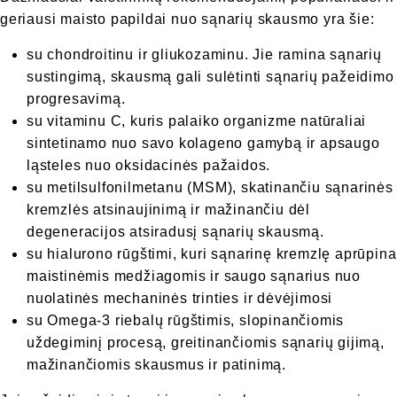
geriausi maisto papildai nuo sąnarių skausmo yra šie:
su chondroitinu ir gliukozaminu. Jie ramina sąnarių
sustingimą, skausmą gali sulėtinti sąnarių pažeidimo
progresavimą.
su vitaminu C, kuris palaiko organizme natūraliai
sintetinamo nuo savo kolageno gamybą ir apsaugo
ląsteles nuo oksidacinės pažaidos.
su metilsulfonilmetanu (MSM), skatinančiu sąnarinės
kremzlės atsinaujinimą ir mažinančiu dėl
degeneracijos atsiradusį sąnarių skausmą.
su hialurono rūgštimi, kuri sąnarinę kremzlę aprūpina
maistinėmis medžiagomis ir saugo sąnarius nuo
nuolatinės mechaninės trinties ir dėvėjimosi
su Omega-3 riebalų rūgštimis, slopinančiomis
uždegiminį procesą, greitinančiomis sąnarių gijimą,
mažinančiomis skausmus ir patinimą.