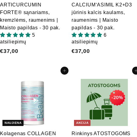
ARTICURCUMIN
CALCIUM‘ASIMIL K2+D3
FORTE® sąnariams,
jūrinis kalcis kaulams,
kremzlėms, raumenims |
raumenims | Maisto
Maisto papildas - 30 pak.
papildas - 30 pak.
5
6
atsiliepimų
atsiliepimų
€37,00
€
€37,00
€
3
3
7
7
Įdėti į krepšelį
Įdėti į 
,
,
0
0
0
0
NAUJIENA
AKCIJA
Kolagenas COLLAGEN
Rinkinys ATOSTOGOMS