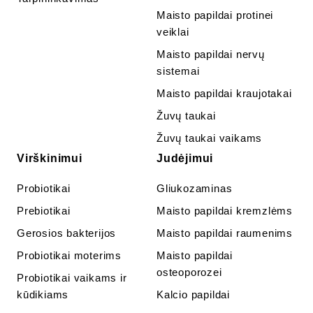
Maisto papildai protinei
veiklai
Maisto papildai nervų
sistemai
Maisto papildai kraujotakai
Žuvų taukai
Žuvų taukai vaikams
Virškinimui
Judėjimui
Probiotikai
Gliukozaminas
Prebiotikai
Maisto papildai kremzlėms
Gerosios bakterijos
Maisto papildai raumenims
Probiotikai moterims
Maisto papildai
osteoporozei
Probiotikai vaikams ir
kūdikiams
Kalcio papildai