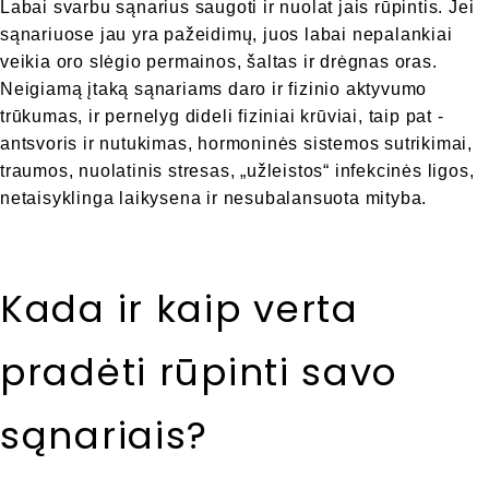
Labai svarbu sąnarius saugoti ir nuolat jais rūpintis. Jei
sąnariuose jau yra pažeidimų, juos labai nepalankiai
veikia oro slėgio permainos, šaltas ir drėgnas oras.
Neigiamą įtaką sąnariams daro ir fizinio aktyvumo
trūkumas, ir pernelyg dideli fiziniai krūviai, taip pat -
antsvoris ir nutukimas, hormoninės sistemos sutrikimai,
traumos, nuolatinis stresas, „užleistos“ infekcinės ligos,
netaisyklinga laikysena ir nesubalansuota mityba.
Kada ir kaip verta
pradėti rūpinti savo
sąnariais?