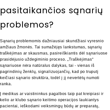
pasitaikančios sąnarių
problemos?
Sąnarių problemomis dažniausiai skundžiasi vyresnio
amžiaus žmonės. Tai sumažėjęs lankstumas, sąnarių
traškėjimas ar skausmas, pasireiškiantis dėl sąnariuose
prasidėjusio uždegiminio proceso. „Traškėjimas“
sąnariuose nėra natūralus dalykas, tai - vienas iš
pagrindinių ženklų, signalizuojančių, kad po truputį
keičiasi sąnario struktūra, todėl į jį nevertėtų numoti
ranka.
Į medikus ar vaistininkus pagalbos taip pat kreipiasi ir
kelio ar klubo sąnario keitimo operacijos laukiantys
pacientai, ieškodami veiksmingų būdų ar preparatų,