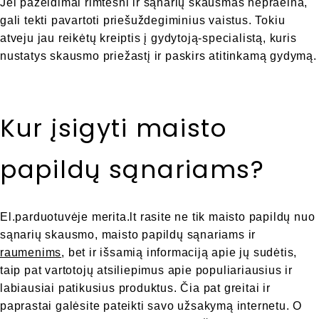
Jei pažeidimai rimtesni ir sąnarių skausmas nepraeina,
gali tekti pavartoti priešuždegiminius vaistus. Tokiu
atveju jau reikėtų kreiptis į gydytoją-specialistą, kuris
nustatys skausmo priežastį ir paskirs atitinkamą gydymą.
Kur įsigyti maisto
papildų sąnariams?
El.parduotuvėje merita.lt rasite ne tik maisto papildų nuo
sąnarių skausmo, maisto papildų sąnariams ir
raumenims
, bet ir išsamią informaciją apie jų sudėtis,
taip pat vartotojų atsiliepimus apie populiariausius ir
labiausiai patikusius produktus. Čia pat greitai ir
paprastai galėsite pateikti savo užsakymą internetu. O