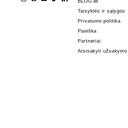
BLOG'as
Taisyklės ir sąlygos
Privatumo politika
Paieška
Partneriai
Atsisakyti užsakymo