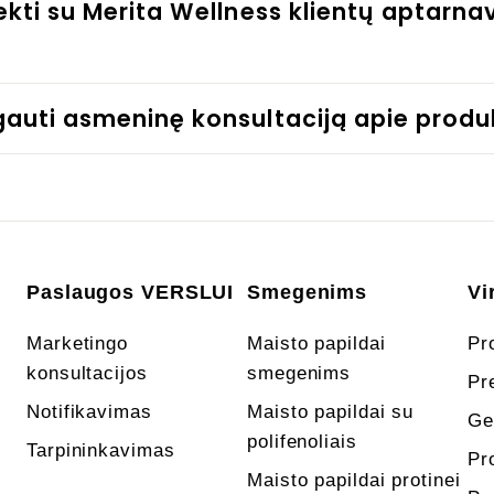
iekti su Merita Wellness klientų aptarn
gauti asmeninę konsultaciją apie produ
Paslaugos VERSLUI
Smegenims
Vi
Marketingo
Maisto papildai
Pr
konsultacijos
smegenims
Pr
Notifikavimas
Maisto papildai su
Ge
polifenoliais
Tarpininkavimas
Pr
Maisto papildai protinei