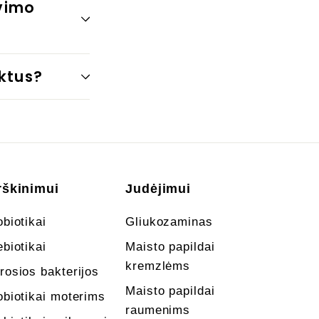
avimo
ktus?
rškinimui
Judėjimui
obiotikai
Gliukozaminas
ebiotikai
Maisto papildai
kremzlėms
rosios bakterijos
Maisto papildai
obiotikai moterims
raumenims