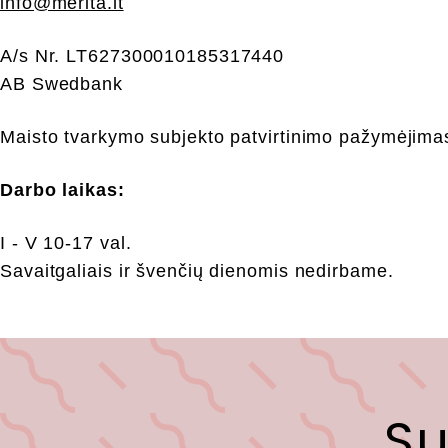
info@merita.lt
n
A/s Nr. LT627300010185317440
e
AB Swedbank
s
Maisto tvarkymo subjekto patvirtinimo pažymėjima
s
Darbo laikas:
I - V 10-17 val.
Savaitgaliais ir švenčių dienomis nedirbame.
Su