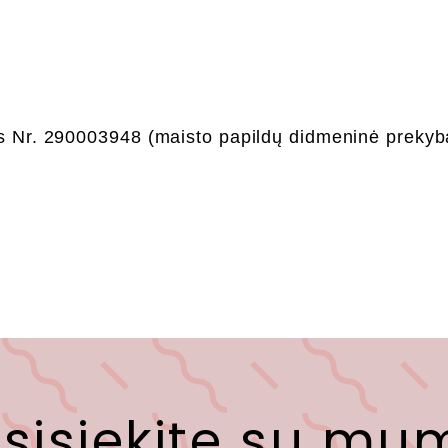
s Nr. 290003948 (maisto papildų didmeninė prekyb
sisiekite su mu