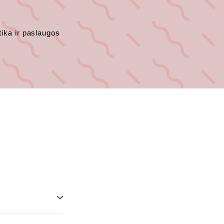
tika
ir
paslaugos