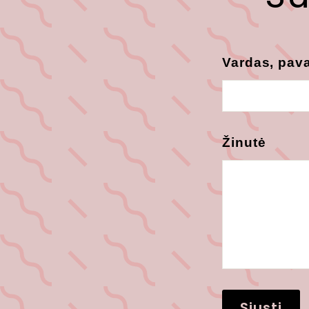
Vardas, pav
Žinutė
Siųsti