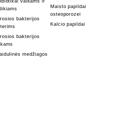
obiotikai vaikams ir
Maisto papildai
dikiams
osteoporozei
rosios bakterijos
Kalcio papildai
terims
rosios bakterijos
ikams
aidulinės medžiagos