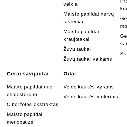
Pr
veiklai
kū
Maisto papildai nervų
Ge
sistemai
mo
Maisto papildai
Ge
kraujotakai
va
Žuvų taukai
Sk
Žuvų taukai vaikams
Gerai savijautai
Odai
Maisto papildai nuo
Veido kaukės vyrams
cholesterolio
Veido kaukės moterims
Ciberžolės ekstraktas
Maisto papildai
menopauzei