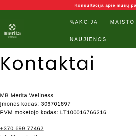
Grįžti
Konsultacija apie mūsų
pa
į
turinį
M
%AKCIJA
MAISTO
e
NAUJIENOS
r
Kontaktai
i
t
a
W
MB Merita Wellness
Įmonės kodas: 306701897
e
PVM mokėtojo kodas: LT100016766216
l
+370 699 77462
l