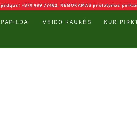
pildų
us:
+370 699 77462
. NEMOKAMAS pristatymas perkan
 PAPILDAI
VEIDO KAUKĖS
KUR PIRK