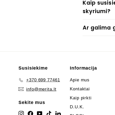
Kaip susis
skyriumi?
Ar galima 
Susisiekime
Informacija
+370 699 77461
Apie mus
Kontaktai
info@merita.lt
Kaip pirkti
Sekite mus
D.U.K.
Instagram
Facebook
YouTube
TikTok
LinkedIn