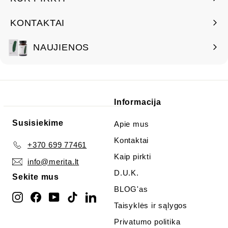
KONTAKTAI
NAUJIENOS
Informacija
Susisiekime
Apie mus
Kontaktai
+370 699 77461
Kaip pirkti
info@merita.lt
D.U.K.
Sekite mus
BLOG'as
Instagram
Facebook
YouTube
TikTok
LinkedIn
Taisyklės ir sąlygos
Privatumo politika