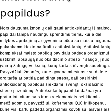
papildus?
Nors dauguma žmonių gali gauti antioksidantų iš maisto,
papildai tampa naudingu sprendimu tiems, kurie dėl
mitybos apribojimų ar gyvenimo būdo su maistu negauna
pakankamo kiekio natūralių antioksidantų. Antioksidantų
kompleksai maisto papildų pavidalu padeda organizmui
užtikrinti apsaugą nuo oksidacinio streso ir saugo jį nuo
įvairių žalingų veiksnių, kurių kartais išvengti sudėtinga.
Pavyzdžiui, žmonės, kurie gyvena miestuose su didele
oro tarša ar patiria padidintą stresą, gali pasirinkti
antioksidantų papildus siekdami išvengti oksidacinio
streso pažeidimų. Antioksidantų papildai dažnai yra
praturtinti vitaminais ir mikroelementais bei kitomis
medžiagomis, pavyzdžiui, kofermentu Q10 ir likopenu,
kurie visi kartu padeda organizmui kovoti su laisvaisiais