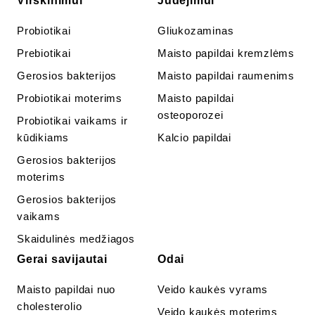
Virškinimui
Judėjimui
Probiotikai
Gliukozaminas
Prebiotikai
Maisto papildai kremzlėms
Gerosios bakterijos
Maisto papildai raumenims
Probiotikai moterims
Maisto papildai
osteoporozei
Probiotikai vaikams ir
kūdikiams
Kalcio papildai
Gerosios bakterijos
moterims
Gerosios bakterijos
vaikams
Skaidulinės medžiagos
Gerai savijautai
Odai
Maisto papildai nuo
Veido kaukės vyrams
cholesterolio
Veido kaukės moterims