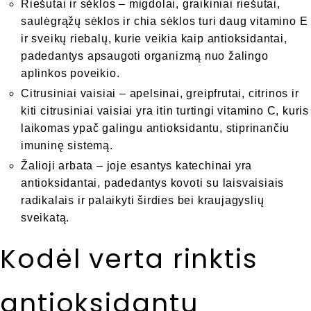
Riešutai ir sėklos – migdolai, graikiniai riešutai,
saulėgrąžų sėklos ir chia sėklos turi daug vitamino E
ir sveikų riebalų, kurie veikia kaip antioksidantai,
padedantys apsaugoti organizmą nuo žalingo
aplinkos poveikio.
Citrusiniai vaisiai – apelsinai, greipfrutai, citrinos ir
kiti citrusiniai vaisiai yra itin turtingi vitamino C, kuris
laikomas ypač galingu antioksidantu, stiprinančiu
imuninę sistemą.
Žalioji arbata – joje esantys katechinai yra
antioksidantai, padedantys kovoti su laisvaisiais
radikalais ir palaikyti širdies bei kraujagyslių
sveikatą.
Kodėl verta rinktis
antioksidantų