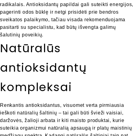
radikalais. Antioksidantų papildai gali suteikti energijos,
pagerinti odos būklę ir netgi prisidėti prie bendros
sveikatos palaikymo, tačiau visada rekomenduojama
pasitarti su specialistu, kad būtų išvengta galimų
šalutinių poveikių.
Natūralūs
antioksidantų
kompleksai
Renkantis antioksidantus, visuomet verta pirmiausia
ieškoti natūralių šaltinių – tai gali būti švieži vaisiai,
daržovės, žalioji arbata ir kiti maisto produktai, kurie
suteikia organizmui natūralią apsaugą ir platų maistinių
medžiagų spektrą. Kadangi natūralūs šaltiniai taip pat