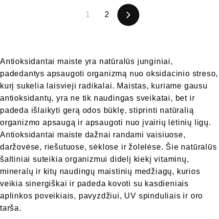
1
2
Sekantis
Antioksidantai maiste yra natūralūs junginiai,
padedantys apsaugoti organizmą nuo oksidacinio streso,
kurį sukelia laisvieji radikalai. Maistas, kuriame gausu
antioksidantų, yra ne tik naudingas sveikatai, bet ir
padeda išlaikyti gerą odos būklę, stiprinti natūralią
organizmo apsaugą ir apsaugoti nuo įvairių lėtinių ligų.
Antioksidantai maiste dažnai randami vaisiuose,
daržovėse, riešutuose, sėklose ir žolelėse. Šie natūralūs
šaltiniai suteikia organizmui didelį kiekį vitaminų,
mineralų ir kitų naudingų maistinių medžiagų, kurios
veikia sinergiškai ir padeda kovoti su kasdieniais
aplinkos poveikiais, pavyzdžiui, UV spinduliais ir oro
tarša.