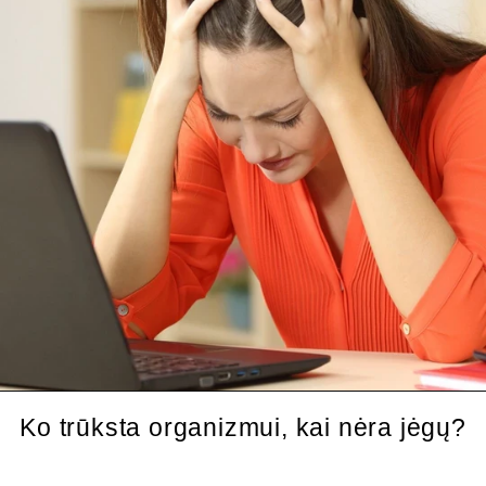
l
n
e
s
s
Ko trūksta organizmui, kai nėra jėgų?