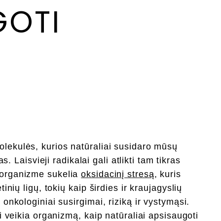
GOTI
molekulės, kurios natūraliai susidaro mūsų
 Laisvieji radikalai gali atlikti tam tikras
s organizme sukelia
oksidacinį stresą
, kuris
inių ligų, tokių kaip širdies ir kraujagyslių
onkologiniai susirgimai, riziką ir vystymąsi.
i veikia organizmą, kaip natūraliai apsisaugoti