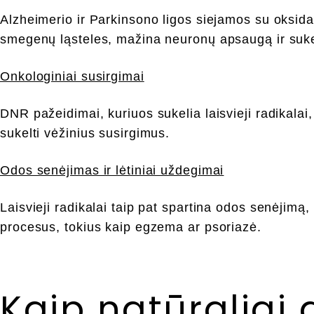
Alzheimerio ir Parkinsono ligos siejamos su oksidac
smegenų ląsteles, mažina neuronų apsaugą ir suk
Onkologiniai susirgimai
DNR pažeidimai, kuriuos sukelia laisvieji radikalai, 
sukelti vėžinius susirgimus.
Odos senėjimas ir lėtiniai uždegimai
Laisvieji radikalai taip pat spartina odos senėjimą,
procesus, tokius kaip egzema ar psoriazė.
Kaip natūraliai 