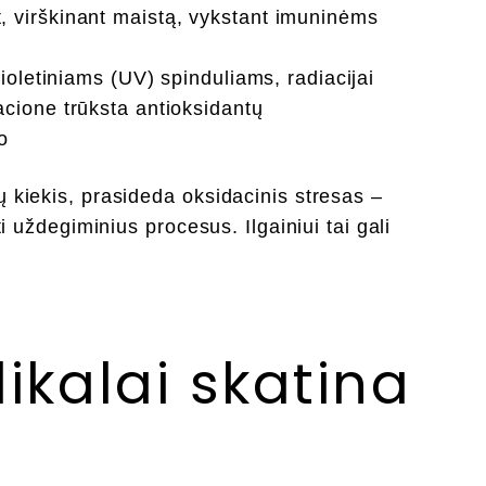
, virškinant maistą, vykstant imuninėms
violetiniams (UV) spinduliams, radiacijai
acione trūksta antioksidantų
o
ų kiekis, prasideda oksidacinis stresas –
ti uždegiminius procesus. Ilgainiui tai gali
dikalai skatina