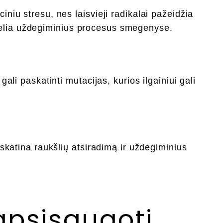
iniu stresu, nes laisvieji radikalai pažeidžia
elia uždegiminius procesus smegenyse.
gali paskatinti mutacijas, kurios ilgainiui gali
 skatina raukšlių atsiradimą ir uždegiminius
apsisaugoti