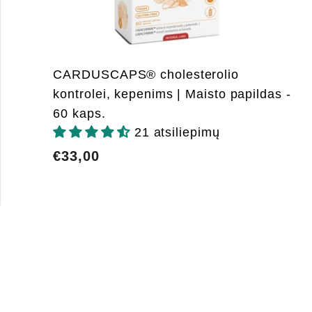
CARDUSCAPS® cholesterolio
kontrolei, kepenims | Maisto papildas -
60 kaps.
21 atsiliepimų
€33,00
€33,00