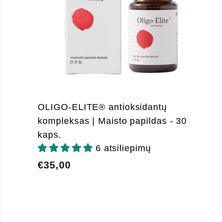
OLIGO-ELITE® antioksidantų
kompleksas | Maisto papildas - 30
kaps.
6 atsiliepimų
€35,00
€35,00