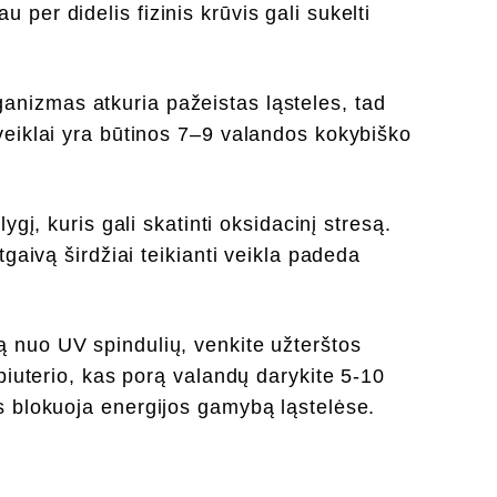
per didelis fizinis krūvis gali sukelti
nizmas atkuria pažeistas ląsteles, tad
veiklai yra būtinos 7–9 valandos kokybiško
lygį, kuris gali skatinti oksidacinį stresą.
gaivą širdžiai teikianti veikla padeda
nuo UV spindulių, venkite užterštos
piuterio, kas porą valandų darykite 5-10
s blokuoja energijos gamybą ląstelėse.