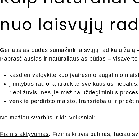
nuo laisvųjų rad
Geriausias būdas sumažinti laisvųjų radikalų žalą 
Paprasčiausias ir natūraliausias būdas – visavertė
kasdien valgykite kuo įvairesnio augalinio maist
į mitybos racioną įtraukite sveikuosius riebalus
riebi žuvis, nes jie mažina uždegiminius proces
venkite perdirbto maisto, transriebalų ir pridėti
Ne mažiau svarbūs ir kiti veiksniai:
Fizinis aktyvumas
. Fizinis krūvis būtinas, tačiau s