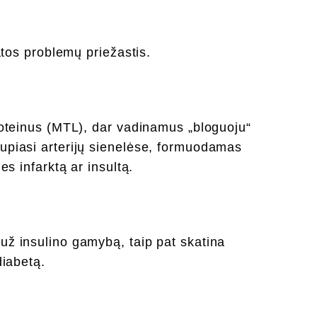
katos problemų priežastis.
proteinus (MTL), dar vadinamus „bloguoju“
aupiasi arterijų sienelėse, formuodamas
es infarktą ar insultą.
 už insulino gamybą, taip pat skatina
diabetą.