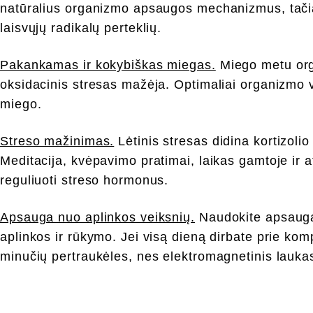
natūralius organizmo apsaugos mechanizmus, tačiau 
laisvųjų radikalų perteklių.
Pakankamas ir kokybiškas miegas.
Miego metu orga
oksidacinis stresas mažėja. Optimaliai organizmo 
miego.
Streso mažinimas.
Lėtinis stresas didina kortizolio 
Meditacija, kvėpavimo pratimai, laikas gamtoje ir at
reguliuoti streso hormonus.
Apsauga nuo aplinkos veiksnių.
Naudokite apsaugą 
aplinkos ir rūkymo. Jei visą dieną dirbate prie kom
minučių pertraukėles, nes elektromagnetinis lauka