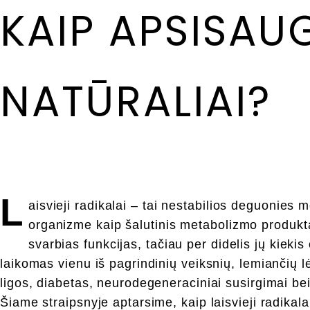
KAIP APSISAU
n
e
s
NATŪRALIAI?
s
L
aisvieji radikalai – tai nestabilios deguonies 
organizme kaip šalutinis metabolizmo produktas.
svarbias funkcijas, tačiau per didelis jų kieki
laikomas vienu iš pagrindinių veiksnių, lemiančių lėt
ligos, diabetas, neurodegeneraciniai susirgimai bei 
Šiame straipsnyje aptarsime, kaip laisvieji radikala