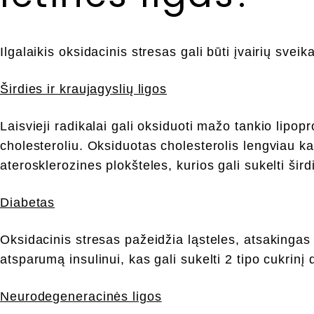
Ilgalaikis oksidacinis stresas gali būti įvairių svei
Širdies ir kraujagyslių ligos
Laisvieji radikalai gali oksiduoti mažo tankio lipo
cholesteroliu. Oksiduotas cholesterolis lengviau k
aterosklerozines plokšteles, kurios gali sukelti širdi
Diabetas
Oksidacinis stresas pažeidžia ląsteles, atsakingas
atsparumą insulinui, kas gali sukelti 2 tipo cukrinį 
Neurodegeneracinės ligos