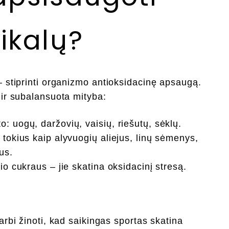
ikalų?
– stiprinti organizmo antioksidacinę apsaugą.
 ir subalansuota mityba:
o: uogų, daržovių, vaisių, riešutų, sėklų.
, tokius kaip alyvuogių aliejus, linų sėmenys,
us.
nio cukraus – jie skatina oksidacinį stresą.
varbi žinoti, kad saikingas sportas skatina