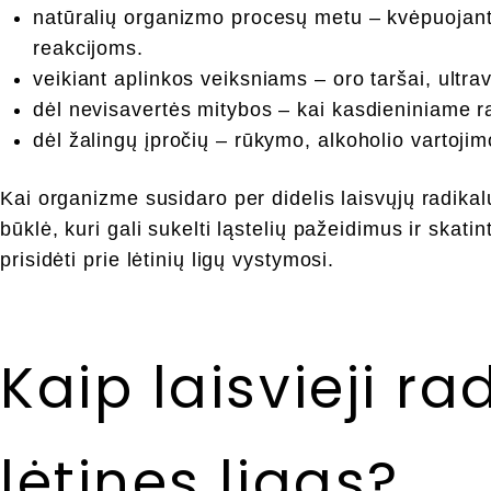
natūralių organizmo procesų metu – kvėpuojant
reakcijoms.
veikiant aplinkos veiksniams – oro taršai, ultra
dėl nevisavertės mitybos – kai kasdieniniame r
dėl žalingų įpročių – rūkymo, alkoholio vartojim
Kai organizme susidaro per didelis laisvųjų radikal
būklė, kuri gali sukelti ląstelių pažeidimus ir skatin
prisidėti prie lėtinių ligų vystymosi.
Kaip laisvieji ra
lėtines ligas?