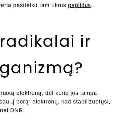
erta pasitelkti tam tikrus
papildus
.
radikalai ir
organizmą?
oruotą elektroną, dėl kurio jos tampa
sau „į porą“ elektronų, kad stabilizuotųsi,
r net DNR.