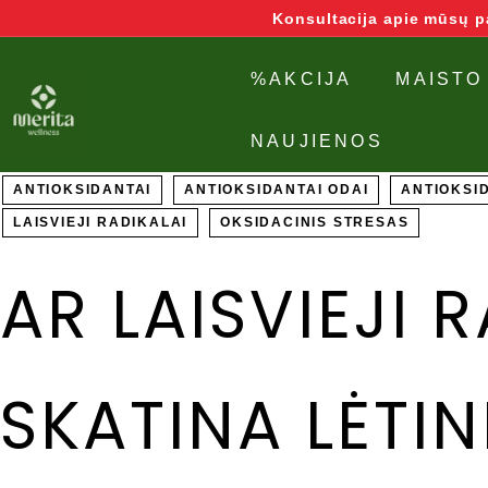
Grįžti
Konsultacija apie mūsų 
į
turinį
M
%AKCIJA
MAISTO
e
NAUJIENOS
r
ANTIOKSIDANTAI
ANTIOKSIDANTAI ODAI
ANTIOKSID
i
LAISVIEJI RADIKALAI
OKSIDACINIS STRESAS
t
AR LAISVIEJI 
a
W
e
SKATINA LĖTIN
l
l