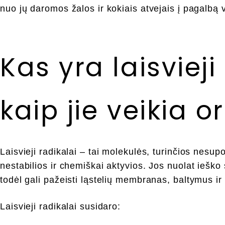
nuo jų daromos žalos ir kokiais atvejais į pagalbą v
Kas yra laisvieji 
kaip jie veikia 
Laisvieji radikalai – tai molekulės, turinčios nesup
nestabilios ir chemiškai aktyvios. Jos nuolat ieško 
todėl gali pažeisti ląstelių membranas, baltymus i
Laisvieji radikalai susidaro: