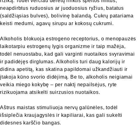
riziką. Todėl verčiau derėtų rinktis speltos miltus,
neapdirbtus ruduosius ar juoduosius ryžius, batatus
(saldžiąsias bulves), bolivinę balandą. Cukrų patariama
keisti medumi, agavų sirupu ar kokosų cukrumi.
Alkoholis blokuoja estrogeno receptorius, o menopauzės
laikotarpiu estrogenų lygis organizme ir taip mažėja,
todėl nenuostabu, kad gali varginti nuotaikos svyravimai
ir padidėjęs dirglumas. Alkoholis turi daug kalorijų ir
didina apetitą, kas skatina papildomai užkandžiauti ir
įtakoja kūno svorio didėjimą. Be to, alkoholis neigiamai
veikia miego kokybę – per naktį nepailsėjus, ryte
rizikuojama atsikelti suirzusios nuotaikos.
Aštrus maistas stimuliuoja nervų galūnėles, todėl
išsiplečia kraujagyslės ir kapiliarai, kas gali sukelti
didesnes karščio bangas.