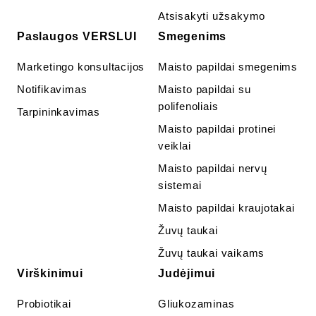
Atsisakyti užsakymo
Paslaugos VERSLUI
Smegenims
Marketingo konsultacijos
Maisto papildai smegenims
Notifikavimas
Maisto papildai su
polifenoliais
Tarpininkavimas
Maisto papildai protinei
veiklai
Maisto papildai nervų
sistemai
Maisto papildai kraujotakai
Žuvų taukai
Žuvų taukai vaikams
Virškinimui
Judėjimui
Probiotikai
Gliukozaminas