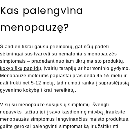
Kas palengvina
menopauzę?
Šiandien tikrai gausu priemonių, galinčių padėti
sėkmingai susitvarkyti su nemaloniais
menopauzės
simptomais
– pradedant nuo tam tikrų maisto produktų,
kokybiškų papildų
, įvairių terapijų ar hormoninio gydymo.
Menopauzė moterims paprastai prasideda 45-55 metų ir
gali trukti net 5-12 metų, tad numoti ranka į suprastėjusią
gyvenimo kokybę tikrai nereikėtų.
Visų su menopauze susijusių simptomų išvengti
nepavyks, tačiau jei į savo kasdieninę mitybą įtrauksite
menopauzės simptomus lengvinančius maisto produktus,
galite gerokai palengvinti simptomatiką ir užsitikrinti