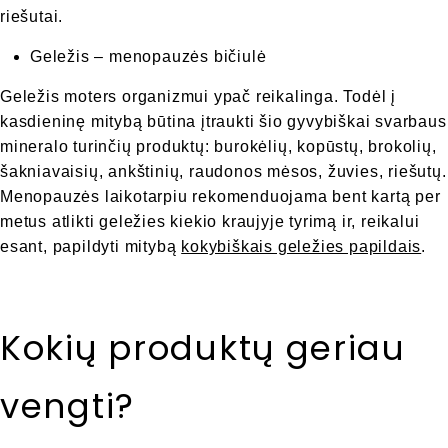
riešutai.
Geležis – menopauzės bičiulė
Geležis moters organizmui ypač reikalinga. Todėl į
kasdieninę mitybą būtina įtraukti šio gyvybiškai svarbaus
mineralo turinčių produktų: burokėlių, kopūstų, brokolių,
šakniavaisių, ankštinių, raudonos mėsos, žuvies, riešutų.
Menopauzės laikotarpiu rekomenduojama bent kartą per
metus atlikti geležies kiekio kraujyje tyrimą ir, reikalui
esant, papildyti mitybą
kokybiškais geležies papildais
.
Kokių produktų geriau
vengti?