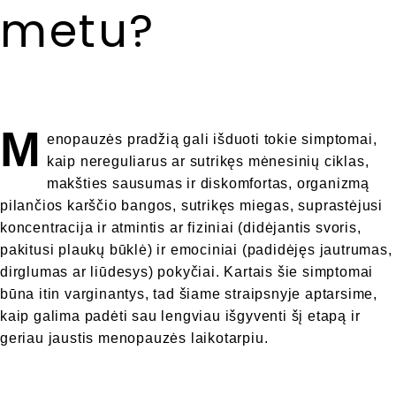
l
metu?
n
e
s
M
s
enopauzės pradžią gali išduoti tokie simptomai,
kaip nereguliarus ar sutrikęs mėnesinių ciklas,
makšties sausumas ir diskomfortas, organizmą
pilančios karščio bangos, sutrikęs miegas, suprastėjusi
koncentracija ir atmintis ar fiziniai (didėjantis svoris,
pakitusi plaukų būklė) ir emociniai (padidėjęs jautrumas,
dirglumas ar liūdesys) pokyčiai. Kartais šie simptomai
būna itin varginantys, tad šiame straipsnyje aptarsime,
kaip galima padėti sau lengviau išgyventi šį etapą ir
geriau jaustis menopauzės laikotarpiu.