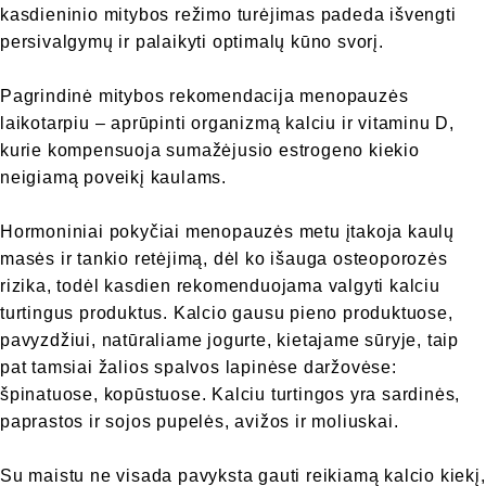
kasdieninio mitybos režimo turėjimas padeda išvengti
persivalgymų ir palaikyti optimalų kūno svorį.
Pagrindinė mitybos rekomendacija menopauzės
laikotarpiu – aprūpinti organizmą kalciu ir vitaminu D,
kurie kompensuoja sumažėjusio estrogeno kiekio
neigiamą poveikį kaulams.
Hormoniniai pokyčiai menopauzės metu įtakoja kaulų
masės ir tankio retėjimą, dėl ko išauga osteoporozės
rizika, todėl kasdien rekomenduojama valgyti kalciu
turtingus produktus. Kalcio gausu pieno produktuose,
pavyzdžiui, natūraliame jogurte, kietajame sūryje, taip
pat tamsiai žalios spalvos lapinėse daržovėse:
špinatuose, kopūstuose. Kalciu turtingos yra sardinės,
paprastos ir sojos pupelės, avižos ir moliuskai.
Su maistu ne visada pavyksta gauti reikiamą kalcio kiekį,