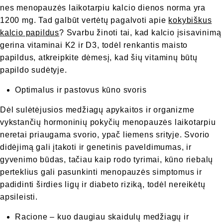
nes menopauzės laikotarpiu kalcio dienos norma yra
1200 mg. Tad galbūt vertėtų pagalvoti apie
kokybiškus
kalcio papildus
? Svarbu žinoti tai, kad kalcio įsisavinimą
gerina vitaminai K2 ir D3, todėl renkantis maisto
papildus, atkreipkite dėmesį, kad šių vitaminų būtų
papildo sudėtyje.
Optimalus ir pastovus kūno svoris
Dėl sulėtėjusios medžiagų apykaitos ir organizme
vykstančių hormoninių pokyčių menopauzės laikotarpiu
neretai priaugama svorio, ypač liemens srityje. Svorio
didėjimą gali įtakoti ir genetinis paveldimumas, ir
gyvenimo būdas, tačiau kaip rodo tyrimai, kūno riebalų
perteklius gali pasunkinti menopauzės simptomus ir
padidinti širdies ligų ir diabeto riziką, todėl nereikėtų
apsileisti.
Racione – kuo daugiau skaidulų medžiagų ir