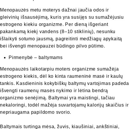
Menopauzės metu moterys dažnai jaučia odos ir
gleivinių išsausėjimą, kuris yra susijęs su sumažėjusiu
estrogeno kiekiu organizme. Per dieną išgeriant
pakankamą kiekį vandens (8–10 stiklinių), nesunku
išlaikyti sotumo jausmą, pagreitinti medžiagų apykaitą
bei išvengti menopauzei būdingo pilvo pūtimo.
Pirmenybė – baltymams
Menopauzės laikotarpiu moters organizme sumažėja
estrogeno kiekis, dėl ko kinta raumeninė masė ir kaulų
tankis. Kasdieninis kokybiškų baltymų vartojimas padeda
išvengti raumenų masės nykimo ir lėtina bendrą
organizmo senėjimą. Baltymai yra maistingi, tačiau
nekaloringi, todėl mažėja suvartojamų kalorijų skaičius ir
nepriaugama papildomo svorio.
Baltymais turtinga mėsa, žuvis, kiaušiniai, ankštiniai,