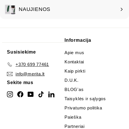
NAUJIENOS
Informacija
Susisiekime
Apie mus
Kontaktai
+370 699 77461
Kaip pirkti
info@merita.lt
D.U.K.
Sekite mus
BLOG'as
Instagram
Facebook
YouTube
TikTok
LinkedIn
Taisyklės ir sąlygos
Privatumo politika
Paieška
Partneriai