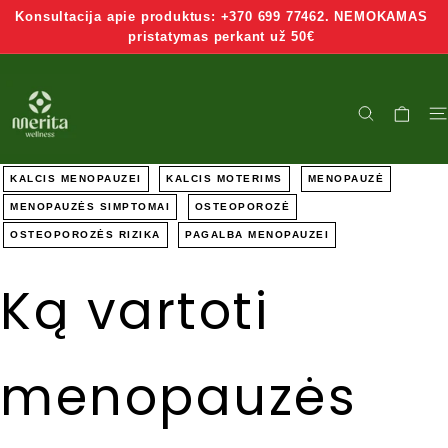
Grįžti
Konsultacija apie produktus: +370 699 77462. NEMOKAMAS
į
pristatymas perkant už 50€
turinį
M
e
PAIEŠKA
r
KALCIS MENOPAUZEI
KALCIS MOTERIMS
MENOPAUZĖ
i
MENOPAUZĖS SIMPTOMAI
OSTEOPOROZĖ
OSTEOPOROZĖS RIZIKA
PAGALBA MENOPAUZEI
t
Ką vartoti
a
W
e
menopauzės
l