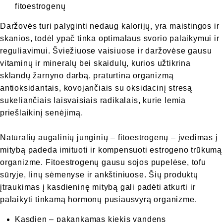
fitoestrogenų
Daržovės turi palyginti nedaug kalorijų, yra maistingos ir
skanios, todėl ypač tinka optimalaus svorio palaikymui ir
reguliavimui. Šviežiuose vaisiuose ir daržovėse gausu
vitaminų ir mineralų bei skaidulų, kurios užtikrina
sklandų žarnyno darbą, praturtina organizmą
antioksidantais, kovojančiais su oksidacinį stresą
sukeliančiais laisvaisiais radikalais, kurie lemia
priešlaikinį senėjimą.
Natūralių augalinių junginių – fitoestrogenų – įvedimas į
mitybą padeda imituoti ir kompensuoti estrogeno trūkumą
organizme. Fitoestrogenų gausu sojos pupelėse, tofu
sūryje, linų sėmenyse ir ankštiniuose. Šių produktų
įtraukimas į kasdieninę mitybą gali padėti atkurti ir
palaikyti tinkamą hormonų pusiausvyrą organizme.
Kasdien – pakankamas kiekis vandens