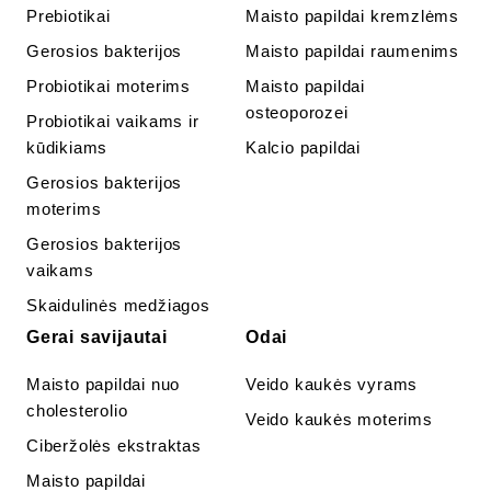
Prebiotikai
Maisto papildai kremzlėms
Gerosios bakterijos
Maisto papildai raumenims
Probiotikai moterims
Maisto papildai
osteoporozei
Probiotikai vaikams ir
kūdikiams
Kalcio papildai
Gerosios bakterijos
moterims
Gerosios bakterijos
vaikams
Skaidulinės medžiagos
Gerai savijautai
Odai
Maisto papildai nuo
Veido kaukės vyrams
cholesterolio
Veido kaukės moterims
Ciberžolės ekstraktas
Maisto papildai