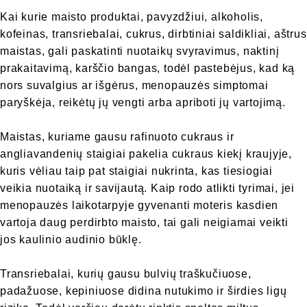
Kai kurie maisto produktai, pavyzdžiui, alkoholis,
kofeinas, transriebalai, cukrus, dirbtiniai saldikliai, aštrus
maistas, gali paskatinti nuotaikų svyravimus, naktinį
prakaitavimą, karščio bangas, todėl pastebėjus, kad ką
nors suvalgius ar išgėrus, menopauzės simptomai
paryškėja, reikėtų jų vengti arba apriboti jų vartojimą.
Maistas, kuriame gausu rafinuoto cukraus ir
angliavandenių staigiai pakelia cukraus kiekį kraujyje,
kuris vėliau taip pat staigiai nukrinta, kas tiesiogiai
veikia nuotaiką ir savijautą. Kaip rodo atlikti tyrimai, jei
menopauzės laikotarpyje gyvenanti moteris kasdien
vartoja daug perdirbto maisto, tai gali neigiamai veikti
jos kaulinio audinio būklę.
Transriebalai, kurių gausu bulvių traškučiuose,
padažuose, kepiniuose didina nutukimo ir širdies ligų