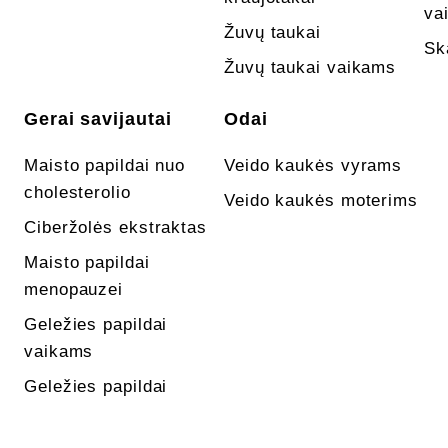
va
Žuvų taukai
Sk
Žuvų taukai vaikams
Gerai savijautai
Odai
Maisto papildai nuo
Veido kaukės vyrams
cholesterolio
Veido kaukės moterims
Ciberžolės ekstraktas
Maisto papildai
menopauzei
Geležies papildai
vaikams
Geležies papildai