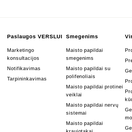
Paslaugos VERSLUI
Smegenims
Vi
Marketingo
Maisto papildai
Pr
konsultacijos
smegenims
Pr
Notifikavimas
Maisto papildai su
Ge
polifenoliais
Tarpininkavimas
Pr
Maisto papildai protinei
Pr
veiklai
kū
Maisto papildai nervų
Ge
sistemai
mo
Maisto papildai
Ge
kraujotakai