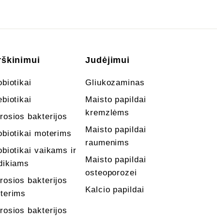
rškinimui
Judėjimui
obiotikai
Gliukozaminas
ebiotikai
Maisto papildai
kremzlėms
rosios bakterijos
Maisto papildai
obiotikai moterims
raumenims
obiotikai vaikams ir
Maisto papildai
dikiams
osteoporozei
rosios bakterijos
Kalcio papildai
terims
rosios bakterijos