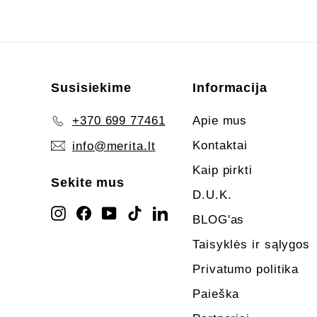
Susisiekime
Informacija
+370 699 77461
Apie mus
Kontaktai
info@merita.lt
Kaip pirkti
Sekite mus
D.U.K.
Instagram
Facebook
YouTube
TikTok
LinkedIn
BLOG'as
Taisyklės ir sąlygos
Privatumo politika
Paieška