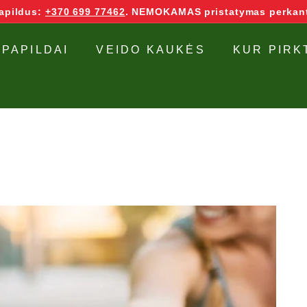
papildus:
+370 699 77462
. NEMOKAMAS pristatymas perkant
 PAPILDAI
VEIDO KAUKĖS
KUR PIRK